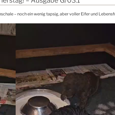
nerstag! – Ausgabe G/03.1
G/04“
hschale – noch ein wenig tapsig, aber voller Eifer und Lebensf