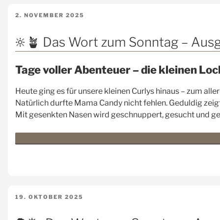
VERÖFFENTLICHT
2. NOVEMBER 2025
AM
🔆🪴 Das Wort zum Sonntag – Aus
Tage voller Abenteuer – die kleinen Lo
Heute ging es für unsere kleinen Curlys hinaus – zum alle
Natürlich durfte Mama Candy nicht fehlen. Geduldig zeigt
Mit gesenkten Nasen wird geschnuppert, gesucht und gel
VERÖFFENTLICHT
19. OKTOBER 2025
AM