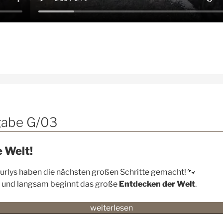
gabe G/03
e Welt!
urlys haben die nächsten großen Schritte gemacht! 🐾
r, und langsam beginnt das große
Entdecken der Welt
.
„🐕
weiterlesen
🐶