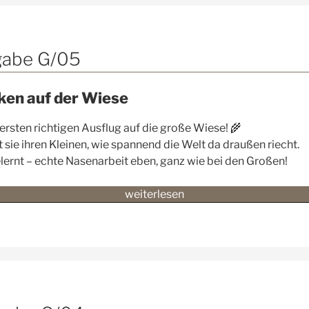
Wort
zum
Sonntag
–
gabe G/05
Ausgabe
G/06
cken auf der Wiese
–
Und
rersten richtigen Ausflug auf die große Wiese! 🌾
plötzlich
 sie ihren Kleinen, wie spannend die Welt da draußen riecht.
ist
ernt – echte Nasenarbeit eben, ganz wie bei den Großen!
es
still
„🔆
weiterlesen
geworden!“
🪴
Das
Wort
zum
Sonntag
–