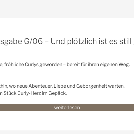
abe G/06 – Und plötzlich ist es stil
, fröhliche Curlys geworden – bereit für ihren eigenen Weg.
rthin, wo neue Abenteuer, Liebe und Geborgenheit warten.
m Stück Curly-Herz im Gepäck.
„💛
weiterlesen
🐾
💔
Das