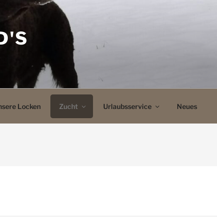
D'S
nsere Locken
Zucht
Urlaubsservice
Neues