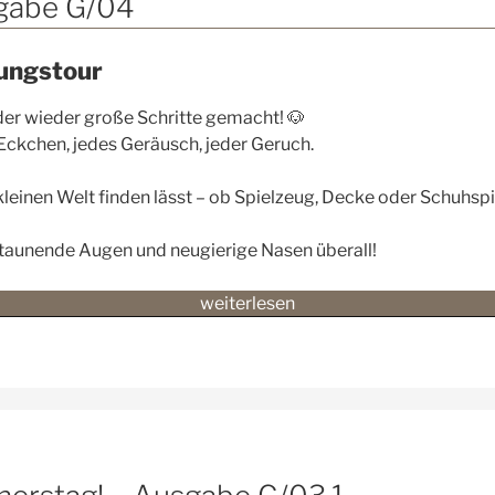
Ausgabe
sgabe G/04
G/05“
kungstour
er wieder große Schritte gemacht! 🐶
 Eckchen, jedes Geräusch, jeder Geruch.
r kleinen Welt finden lässt – ob Spielzeug, Decke oder Schuhsp
 staunende Augen und neugierige Nasen überall!
„🌳
weiterlesen
🌤️
Das
Wort
zum
Sonntag
–
Ausgabe