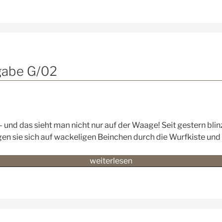
Das
Wort
zum
Sonntag
–
Ausgabe
gabe G/02
G/03“
 und das sieht man nicht nur auf der Waage! Seit gestern blinz
 wagen sie sich auf wackeligen Beinchen durch die Wurfkiste u
„🎉
weiterlesen
👀
Das
Wort
zum
Sonntag