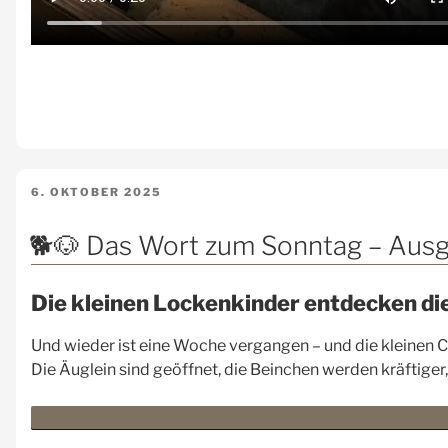
VERÖFFENTLICHT
6. OKTOBER 2025
AM
🐕🐶 Das Wort zum Sonntag – Aus
Die kleinen Lockenkinder entdecken di
Und wieder ist eine Woche vergangen – und die kleinen C
Die Äuglein sind geöffnet, die Beinchen werden kräftige