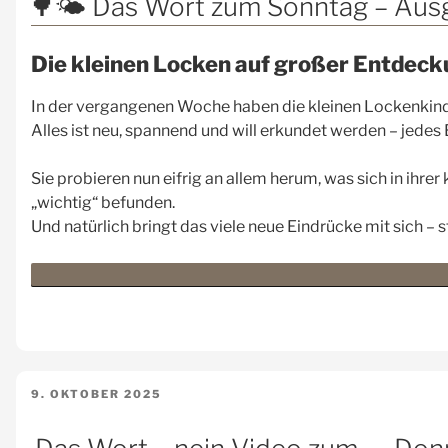
🌳🌤️ Das Wort zum Sonntag – Au
Die kleinen Locken auf großer Entdec
In der vergangenen Woche haben die kleinen Lockenkind
Alles ist neu, spannend und will erkundet werden – jedes
Sie probieren nun eifrig an allem herum, was sich in ihre
„wichtig“ befunden.
Und natürlich bringt das viele neue Eindrücke mit sich –
VERÖFFENTLICHT
9. OKTOBER 2025
AM