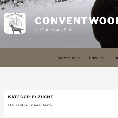
Zum
Inhalt
springen
CONVENTWOO
die Curlies aus Stuhr
Startseite
Über uns
U
KATEGORIE:
ZUCHT
Hier seht ihr unsere Würfe