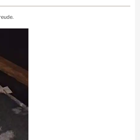
reude.