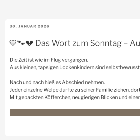
VERÖFFENTLICHT
30. JANUAR 2026
AM
💛🐾💔 Das Wort zum Sonntag – Ausg
Die Zeit ist wie im Flug vergangen.
Aus kleinen, tapsigen Lockenkindern sind selbstbewusste
Nach und nach hieß es Abschied nehmen.
Jeder einzelne Welpe durfte zu seiner Familie ziehen, do
Mit gepackten Köfferchen, neugierigen Blicken und eine